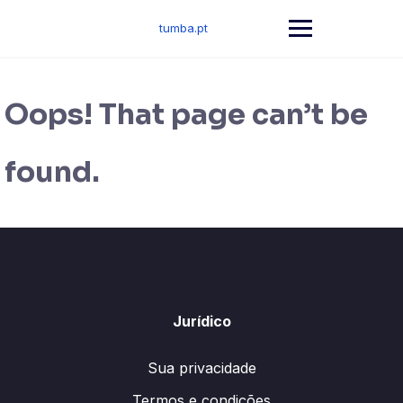
Skip
to
tumba.pt
content
Oops! That page can’t be
found.
Jurídico
Sua privacidade
Termos e condições