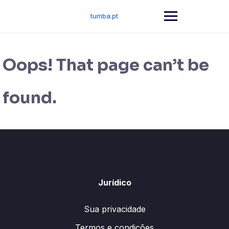
Skip
to
tumba.pt
content
Oops! That page can’t be
found.
Jurídico
Sua privacidade
Termos e condições