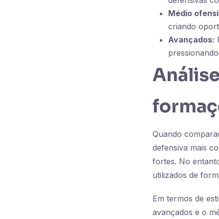
defensivas c
Médio ofensi
criando oport
Avançados:
F
pressionando 
Anális
formaç
Quando comparada
defensiva mais c
fortes. No entant
utilizados de form
Em termos de esti
avançados e o méd