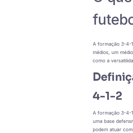
futeb
A formação 3-4-1-
médios, um médio 
como a versatilid
Definiç
4-1-2
A formação 3-4-1
uma base defensiv
podem atuar como 