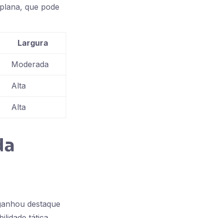
plana, que pode
Largura
Moderada
Alta
Alta
da
 ganhou destaque
lidade tática.