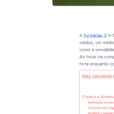
A
formação 3
-4-
médios, um médio 
como a versatilid
Ao focar na compa
forte enquanto co
Key sections i
O que é a formaç
Definição e est
Funções dos jo
Análise compara