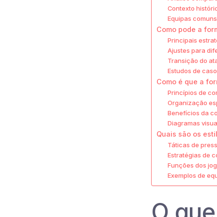
Contexto histór
Equipas comuns 
Como pode a form
Principais estr
Ajustes para dif
Transição do at
Estudos de cas
Como é que a fo
Princípios de c
Organização esp
Benefícios da c
Diagramas visua
Quais são os est
Táticas de press
Estratégias de 
Funções dos jog
Exemplos de equ
O que