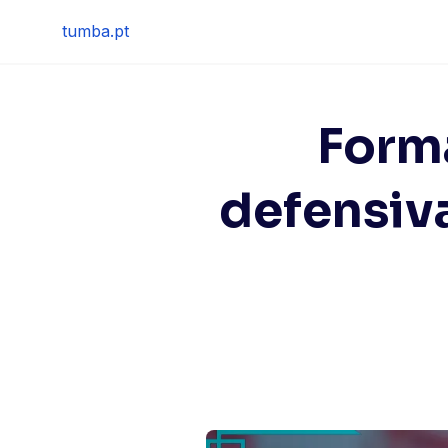
Skip
tumba.pt
to
content
Form
defensiv