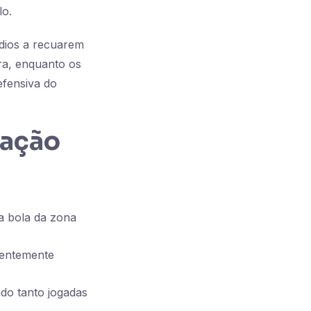
lo.
dios a recuarem
ura, enquanto os
efensiva do
mação
a bola da zona
uentemente
do tanto jogadas