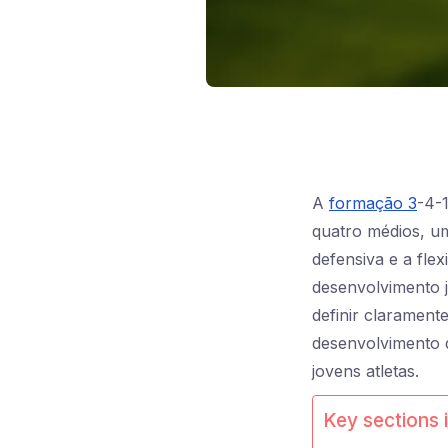
A
formação 3
-4-
quatro médios, um
defensiva e a fle
desenvolvimento 
definir clarament
desenvolvimento d
jovens atletas.
Key sections i