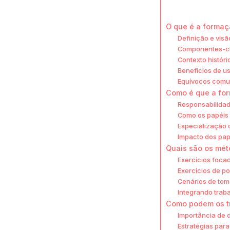
O que é a formaçã
Definição e visã
Componentes-ch
Contexto histór
Benefícios de u
Equívocos comu
Como é que a for
Responsabilidad
Como os papéis 
Especialização 
Impacto dos pap
Quais são os mét
Exercícios foca
Exercícios de p
Cenários de tom
Integrando trab
Como podem os tr
Importância de 
Estratégias par