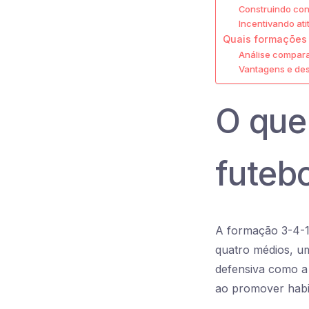
Construindo con
Incentivando ati
Quais formações 
Análise compara
Vantagens e de
O que
futebo
A formação 3-4-1-
quatro médios, um
defensiva como a 
ao promover habi