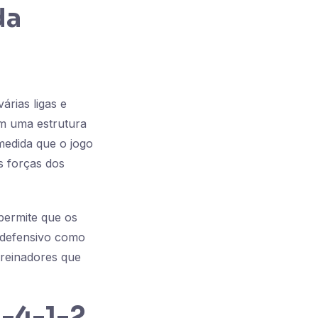
da
rias ligas e
am uma estrutura
medida que o jogo
s forças dos
permite que os
 defensivo como
treinadores que
3-4-1-2