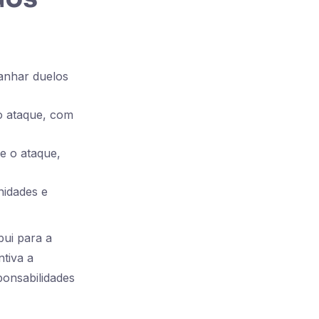
anhar duelos
o ataque, com
e o ataque,
nidades e
bui para a
ntiva a
ponsabilidades