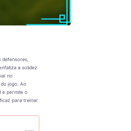
s defensores,
nfatiza a solidez
ial no
 do jogo. Ao
l e permite o
icaz para treinar