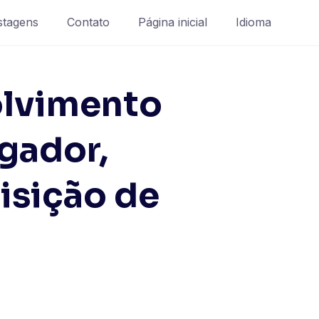
stagens
Contato
Página inicial
Idioma
olvimento
gador,
isição de