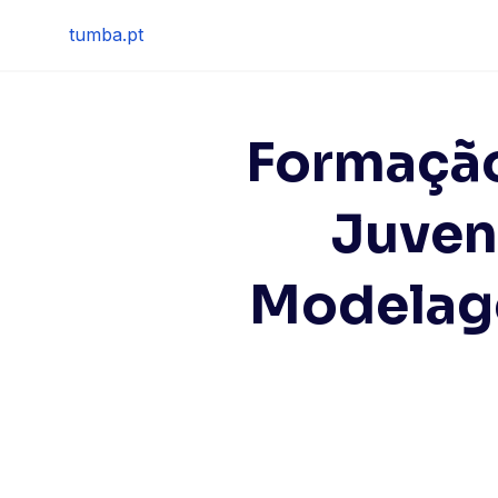
Skip
tumba.pt
to
content
Formação
Juven
Modelage