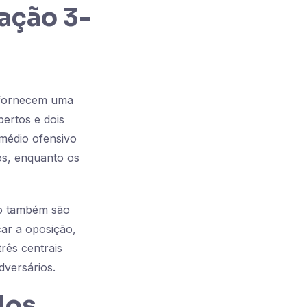
mação 3-
e fornecem uma
bertos e dois
médio ofensivo
os, enquanto os
to também são
car a oposição,
rês centrais
dversários.
dos