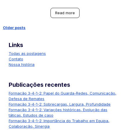
Read more
Older posts
Posts
Links
navigation
Todas as postagens
Contato
Nossa história
Publicações recentes
Formação 3-4-1-2: Papel do Guarda-Redes, Comunicação,
Defesa de Remates
Formação 3-4-1-2: Sobrecargas, Largura, Profundidade
Formação 3-4-1-2: Variações históricas, Evolução das
táticas, Estudos de caso
Formação 3-4-1-2: Importância do Trabalho em Equipa,
Colaboração, Sinergia