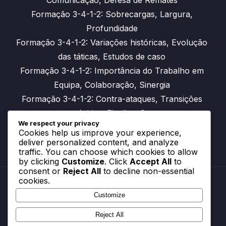
Formação 3-4-1-2: Sobrecargas, Largura,
Profundidade
Formação 3-4-1-2: Variações históricas, Evolução
das táticas, Estudos de caso
Formação 3-4-1-2: Importância do Trabalho em
Equipa, Colaboração, Sinergia
Formação 3-4-1-2: Contra-ataques, Transições
rápidas, Finalização
We respect your privacy
Cookies help us improve your experience,
deliver personalized content, and analyze
traffic. You can choose which cookies to allow
by clicking
Customize
. Click
Accept All
to
consent or
Reject All
to decline non-essential
cookies.
Customize
Sua privacidade
Termos e condições
Reject All
Contato