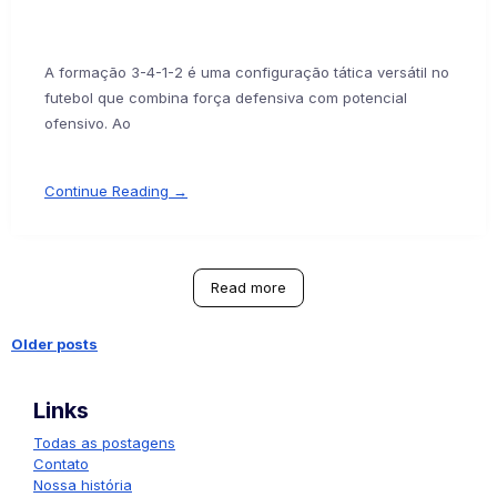
A formação 3-4-1-2 é uma configuração tática versátil no
futebol que combina força defensiva com potencial
ofensivo. Ao
Continue Reading →
Read more
Older posts
Posts
Links
navigation
Todas as postagens
Contato
Nossa história