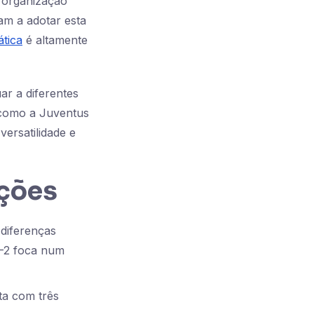
 organização
am a adotar esta
ática
é altamente
ar a diferentes
 como a Juventus
ersatilidade e
ções
diferenças
1-2 foca num
ta com três