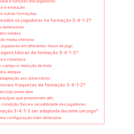
ave e funções dos jogadores
co e evolução
 outras formações
onados os jogadores na formação 3-4-1-2?
s defensores
atro médios
do médio ofensivo
e jogadores em diferentes fases de jogo
tagens táticas da formação 3-4-1-2?
va e cobertura
o-campo e retenção de bola
ntra-ataque
a adaptação aos adversários
enciais fraquezas da formação 3-4-1-2?
ao jogo pelas alas
 equipas que pressionam alto
condição física e versatilidade dos jogadores
ação 3-4-1-2 ser adaptada durante um jogo?
ma configuração mais defensiva