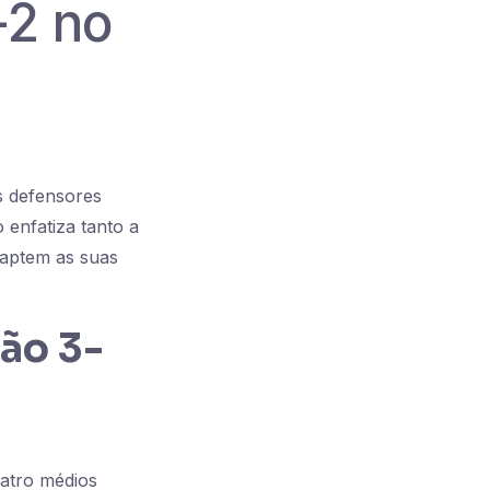
-2 no
s defensores
 enfatiza tanto a
adaptem as suas
ção 3-
uatro médios