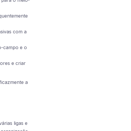
 para o meio-
equentemente
sivas com a
io-campo e o
ores e criar
ficazmente a
rias ligas e