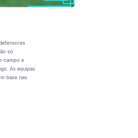
 defensores
não só
io-campo e
ogo. As equipas
om base nas