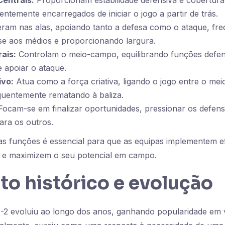
entrais:
Proporcionam estabilidade defensiva e cobertura
ntemente encarregados de iniciar o jogo a partir de trás.
am nas alas, apoiando tanto a defesa como o ataque, fr
e aos médios e proporcionando largura.
ais:
Controlam o meio-campo, equilibrando funções defen
 apoiar o ataque.
ivo:
Atua como a força criativa, ligando o jogo entre o me
quentemente rematando à baliza.
ocam-se em finalizar oportunidades, pressionar os defens
ara os outros.
s funções é essencial para que as equipas implementem e
 e maximizem o seu potencial em campo.
o histórico e evolução
2 evoluiu ao longo dos anos, ganhando popularidade em vá