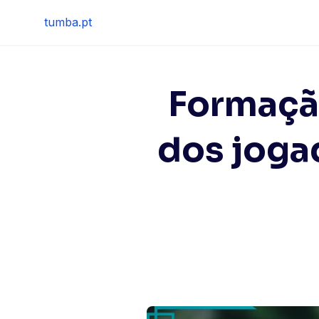
Skip
tumba.pt
to
content
Formaçã
dos jogad