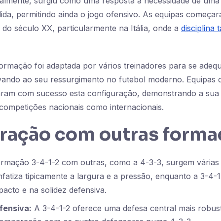
cialmente, surgiu como uma resposta à necessidade de uma
lida, permitindo ainda o jogo ofensivo. As equipas começar
 do século XX, particularmente na Itália, onde a
disciplina t
rmação foi adaptada por vários treinadores para se adequ
evando ao seu ressurgimento no futebol moderno. Equipas
zaram com sucesso esta configuração, demonstrando a sua v
 competições nacionais como internacionais.
ação com outras forma
rmação 3-4-1-2 com outras, como a 4-3-3, surgem várias 
enfatiza tipicamente a largura e a pressão, enquanto a 3-4-
cto e na solidez defensiva.
fensiva:
A 3-4-1-2 oferece uma defesa central mais robus