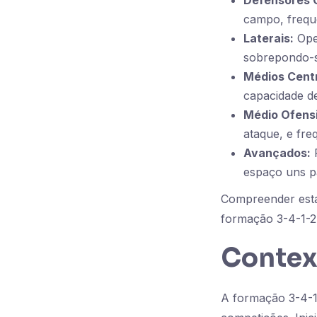
Defensores C
campo, freque
Laterais:
Oper
sobrepondo-s
Médios Centr
capacidade de
Médio Ofens
ataque, e fre
Avançados:
F
espaço uns p
Compreender esta
formação 3-4-1-2
Context
A formação 3-4-1-