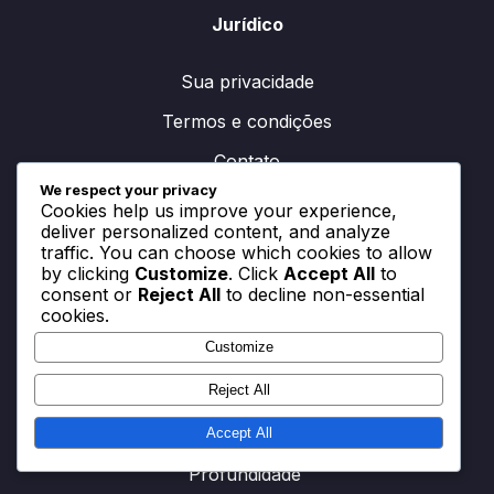
Jurídico
Sua privacidade
Termos e condições
Contato
We respect your privacy
Preferências de cookies
Cookies help us improve your experience,
deliver personalized content, and analyze
Nossa história
traffic. You can choose which cookies to allow
by clicking
Customize
. Click
Accept All
to
consent or
Reject All
to decline non-essential
cookies.
Publicações recentes
Customize
Formação 3-4-1-2: Papel do Guarda-Redes,
Reject All
Comunicação, Defesa de Remates
Accept All
Formação 3-4-1-2: Sobrecargas, Largura,
Profundidade