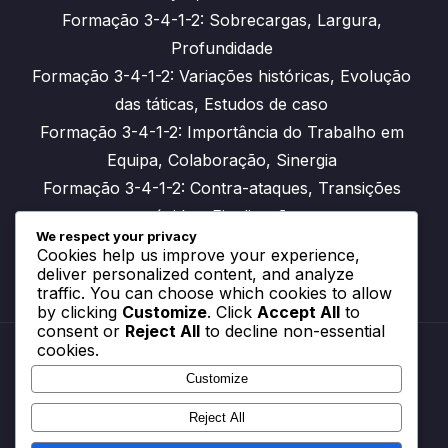
Formação 3-4-1-2: Sobrecargas, Largura,
Profundidade
Formação 3-4-1-2: Variações históricas, Evolução
das táticas, Estudos de caso
Formação 3-4-1-2: Importância do Trabalho em
Equipa, Colaboração, Sinergia
Formação 3-4-1-2: Contra-ataques, Transições
rápidas, Finalização
We respect your privacy
Cookies help us improve your experience,
deliver personalized content, and analyze
traffic. You can choose which cookies to allow
by clicking
Customize
. Click
Accept All
to
consent or
Reject All
to decline non-essential
cookies.
Customize
Sua privacidade
Termos e condições
Reject All
Contato
Preferências de cookies