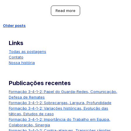
Read more
Older posts
Posts
Links
navigation
Todas as postagens
Contato
Nossa história
Publicações recentes
Formação 3-4-1-2: Papel do Guarda-Redes, Comunicação,
Defesa de Remates
Formação 3-4-1-2: Sobrecargas, Largura, Profundidade
Formação 3-4-1-2: Variações históricas, Evolução das
táticas, Estudos de caso
Formação 3-4-1-2: Importância do Trabalho em Equipa,
Colaboração, Sinergia
Formação 3-4-1-2: Contra-ataques, Transições rápidas,