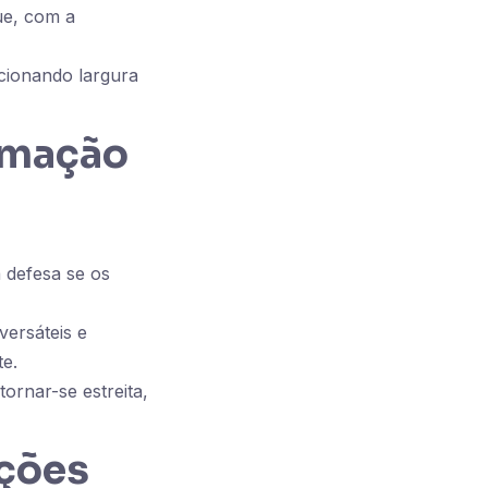
ue, com a
cionando largura
rmação
 defesa se os
versáteis e
te.
ornar-se estreita,
ções