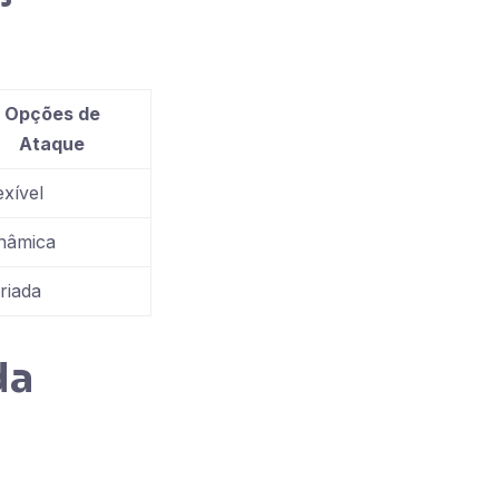
Opções de
Ataque
exível
nâmica
riada
da