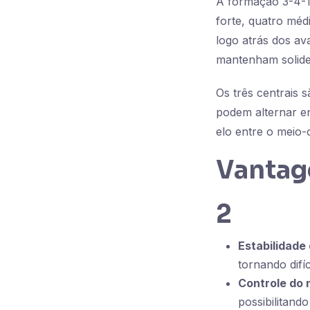
A formação 3-4-1-
forte, quatro mé
logo atrás dos av
mantenham solidez
Os três centrais 
podem alternar e
elo entre o meio-
Vantag
2
Estabilidade
tornando difí
Controle do
possibilitand