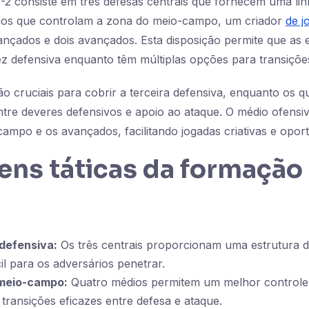
2 consiste em três defesas centrais que fornecem uma lin
dios que controlam a zona do meio-campo, um criador
de j
ançados e dois avançados. Esta disposição permite que as 
 defensiva enquanto têm múltiplas opções para transições
são cruciais para cobrir a terceira defensiva, enquanto os 
ntre deveres defensivos e apoio ao ataque. O médio ofens
campo e os avançados, facilitando jogadas criativas e opor
ens táticas da formação
 defensiva:
Os três centrais proporcionam uma estrutura d
cil para os adversários penetrar.
 meio-campo:
Quatro médios permitem um melhor controle
o transições eficazes entre defesa e ataque.