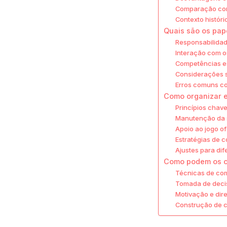
Comparação com
Contexto histór
Quais são os pap
Responsabilidad
Interação com os
Competências es
Considerações 
Erros comuns co
Como organizar 
Princípios chav
Manutenção da s
Apoio ao jogo of
Estratégias de 
Ajustes para dif
Como podem os c
Técnicas de com
Tomada de decis
Motivação e dir
Construção de c