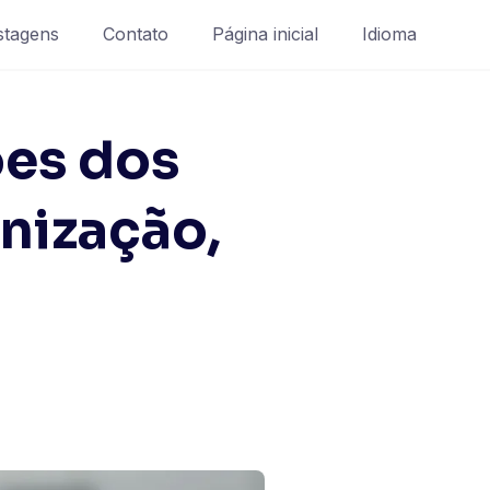
stagens
Contato
Página inicial
Idioma
ões dos
nização,