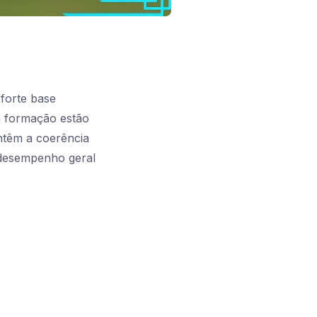
forte base
ta formação estão
antêm a coerência
 desempenho geral