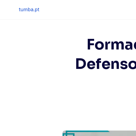
Skip
tumba.pt
to
content
Formaç
Defenso