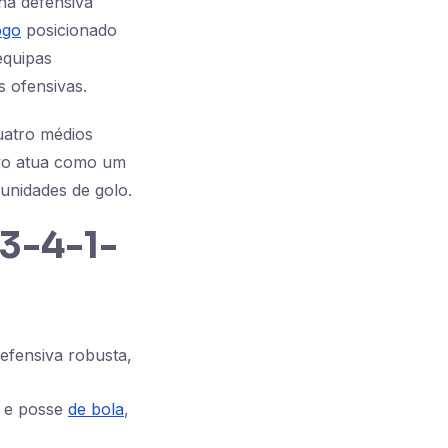
ha defensiva
ogo
posicionado
equipas
 ofensivas.
quatro médios
ivo atua como um
tunidades de golo.
 3-4-1-
efensiva robusta,
 e posse
de bola
,