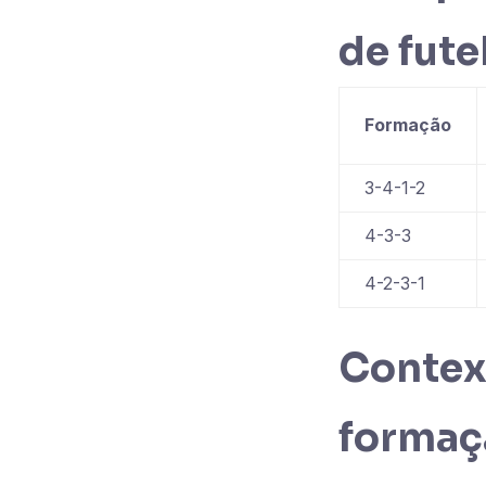
de fute
Formação
3-4-1-2
4-3-3
4-2-3-1
Context
formaç