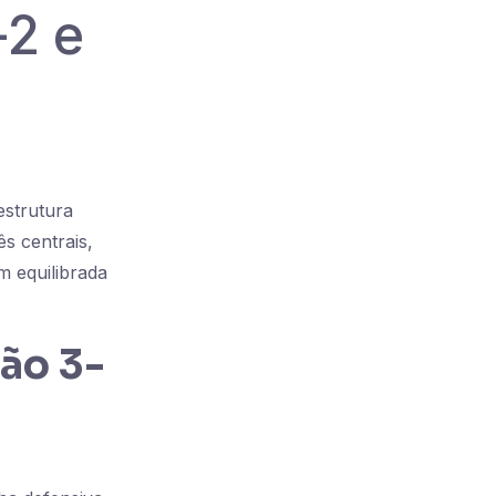
-2 e
estrutura
s centrais,
 equilibrada
ção 3-