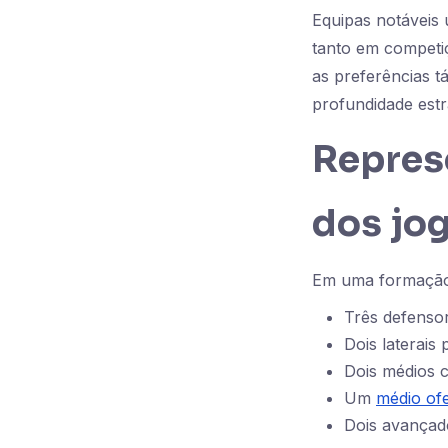
Equipas notáveis 
tanto em competiç
as preferências tá
profundidade estr
Repres
dos jo
Em uma formação t
Três defensor
Dois laterais
Dois médios c
Um
médio of
Dois avançado