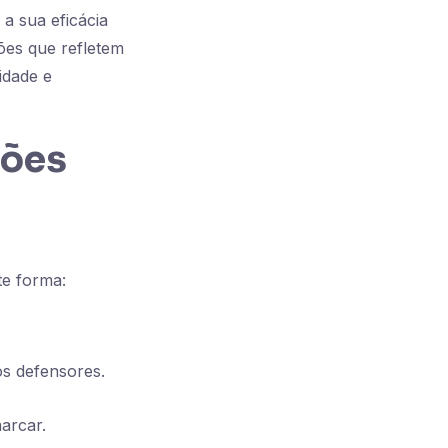
a sua eficácia
ões que refletem
idade e
ções
te forma:
os defensores.
arcar.