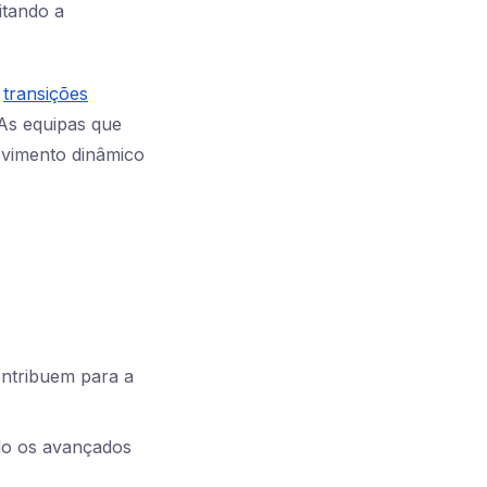
itando a
e
transições
As equipas que
ovimento dinâmico
ontribuem para a
do os avançados