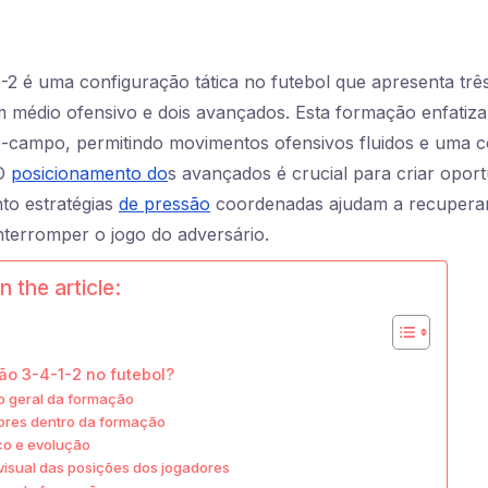
1-2 é uma configuração tática no futebol que apresenta trê
 médio ofensivo e dois avançados. Esta formação enfatiza
-campo, permitindo movimentos ofensivos fluidos e uma c
 O
posicionamento do
s avançados é crucial para criar opor
to estratégias
de pressão
coordenadas ajudam a recuperar
nterromper o jogo do adversário.
n the article:
ão 3-4-1-2 no futebol?
ão geral da formação
ores dentro da formação
co e evolução
isual das posições dos jogadores