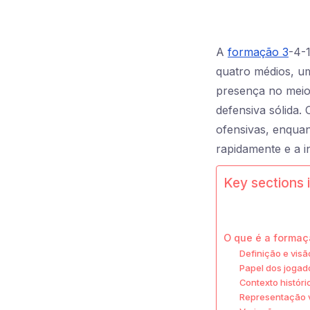
A
formação 3
-4-
quatro médios, um
presença no meio
defensiva sólida.
ofensivas, enquan
rapidamente e a i
Key sections i
O que é a formaç
Definição e vis
Papel dos jogad
Contexto históri
Representação v