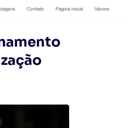
stagens
Contato
Página inicial
Idioma
onamento
ização