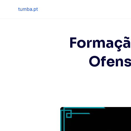
Skip
tumba.pt
to
content
Formaçã
Ofens