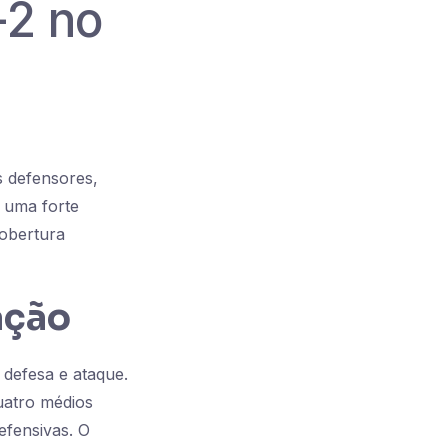
-2 no
s defensores,
 uma forte
obertura
ação
 defesa e ataque.
uatro médios
efensivas. O