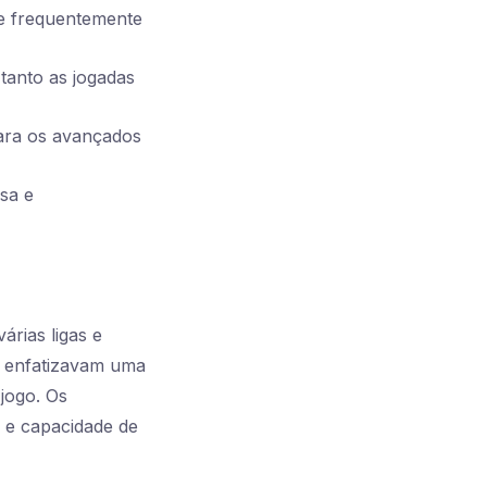
e frequentemente
tanto as jogadas
ara os avançados
sa e
rias ligas e
e enfatizavam uma
jogo. Os
e e capacidade de