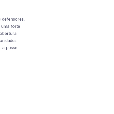
s defensores,
 uma forte
obertura
tunidades
 a posse