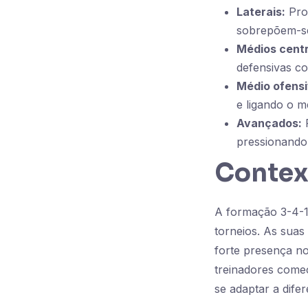
Laterais:
Pro
sobrepõem-se
Médios centr
defensivas c
Médio ofensi
e ligando o 
Avançados:
F
pressionando
Context
A formação 3-4-1-
torneios. As suas
forte presença n
treinadores começ
se adaptar a difer